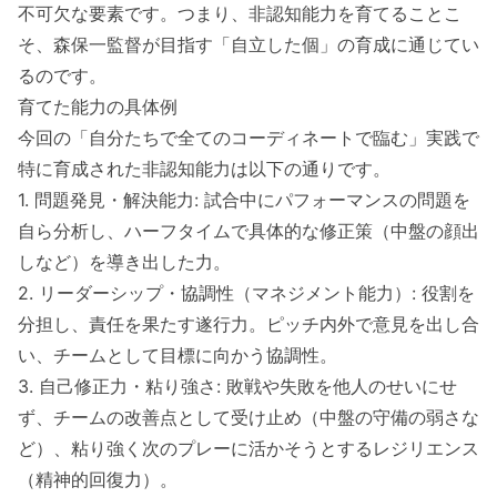
不可欠な要素です。つまり、非認知能力を育てることこ
そ、森保一監督が目指す「自立した個」の育成に通じてい
るのです。
育てた能力の具体例
今回の「自分たちで全てのコーディネートで臨む」実践で
特に育成された非認知能力は以下の通りです。
1. 問題発見・解決能力: 試合中にパフォーマンスの問題を
自ら分析し、ハーフタイムで具体的な修正策（中盤の顔出
しなど）を導き出した力。
2. リーダーシップ・協調性（マネジメント能力）: 役割を
分担し、責任を果たす遂行力。ピッチ内外で意見を出し合
い、チームとして目標に向かう協調性。
3. 自己修正力・粘り強さ: 敗戦や失敗を他人のせいにせ
ず、チームの改善点として受け止め（中盤の守備の弱さな
ど）、粘り強く次のプレーに活かそうとするレジリエンス
（精神的回復力）。