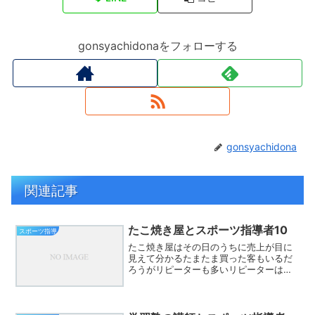
gonsyachidonaをフォローする
gonsyachidona
関連記事
たこ焼き屋とスポーツ指導者10
スポーツ指導
たこ焼き屋はその日のうちに売上が目に
見えて分かるたまたま買った客もいるだ
ろうがリピーターも多いリピーターはよ
く言う美味しかったからまたきたという
スポーツ指導もこの点は同じ面白かった
からまたきたと選手はいうだろう面白く
なるには？これまでは受け...