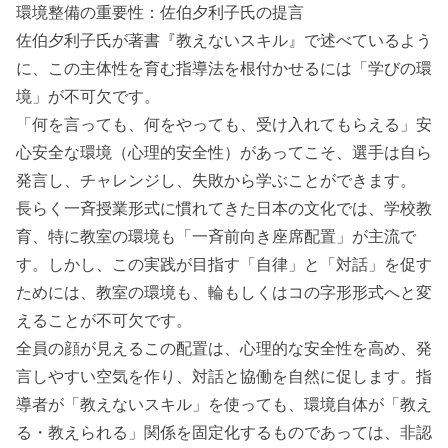
環境整備の重要性：佐伯夕利子氏の提言
佐伯夕利子氏が著書『教えないスキル』で述べているよう
に、この主体性を育む指導法を根付かせるには「学びの環
境」が不可欠です。
「何を言っても、何をやっても、受け入れてもらえる」安
心安全な環境（心理的安全性）があってこそ、選手は自ら
発言し、チャレンジし、失敗から学ぶことができます。
長らく一斉授業形式に慣れてきた日本の文化では、学校教
育、特に教室の環境も「一斉前向き座席配置」が主流で
す。しかし、この実践が目指す「自律」と「対話」を促す
ためには、教室の環境も、輪もしくはコの字形形式へと変
えることが不可欠です。
全員の顔が見えるこの配置は、心理的な安全性を高め、発
言しやすい空気を作り、対話と協働を自然に促します。指
導者が「教えないスキル」を使っても、環境自体が「教え
る・教えられる」関係を固定化するものであっては、非認