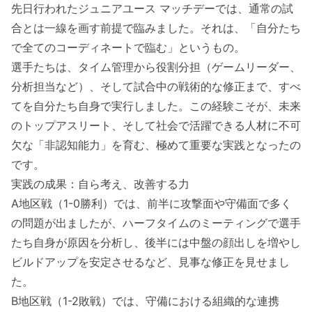
先日行われたジュニアユース マッチデーでは、通常の試
合とは一線を画す前提で臨みました。それは、「自分たち
で全てのコーディネートで臨む」というもの。
選手たちは、タイム管理から役割分担（ゲームリーダー、
分析担当など）、そして試合中の戦術的な修正まで、すべ
てを自分たち自身で実行しました。この経験こそが、未来
のトップアスリート、そして社会で活躍できる人材に不可
欠な「非認知能力」を育む、極めて重要な実践となったの
です。
実践の成果：自ら考え、改善する力
A地区戦（1-0勝利）では、前半に攻撃面や守備面で多く
の問題が出ましたが、ハーフタイムのミーティングで選手
たち自身が原因を分析し、後半には中盤の顔出しを増やし
ビルドアップを安定させるなど、見事な修正を見せまし
た。
B地区戦（1-2敗戦）では、守備における組織的な連携