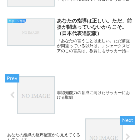
うけることスポーツ指導者の中には、お
金儲けは考えておらず、自分の本職とは
別にボランティアのような形で関わる人
もいる。そもそも、もうけ...
あなたの指導は正しい。ただ、前
スポーツ指導
提が間違っていないからこそ。
（日本代表追記版）
「あなたの言うことは正しい。ただ前提
が間違っている以外は。」シェークスピ
アのこの言葉は、教育にもサッカー指導
にも、そして今の日本代表にも、深く突
き刺さる。多くの教師や指導者が「主体
的な学び」「自ら考える選手」を育てた
いと願う。その思いは正し...
非認知能力の育成に向けたサッカーにお
ける取組
あなたの組織の座席配置から見えてくる
ものとは？