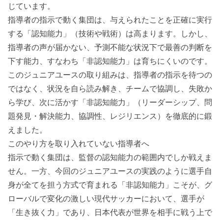
じています。
指導者の指示で動く集団は、与えられたことを正確に実行
する「認知能力」（技術や戦術）は高まります。しかし、
指導者の声が届かない、予測不能な状況下で最善の判断を
下す能力、すなわち「非認知能力」は育ちにくいのです。
このジュニアユースの取り組みは、指導者の指示を待つの
ではなく、状況を自ら読み解き、チームで協調し、失敗か
ら学び、次に活かす「非認知能力」（リーダーシップ、問
題発見・解決能力、協調性、レジリエンス）を徹底的に鍛
えました。
このやり方を取り入れていない指導者へ
指示で動く集団は、監督の認知能力の範囲内でしか戦えま
せん。一方、今回のジュニアユースの実践のように選手自
身が全てを担う方式で育まれる「非認知能力」こそが、グ
ローバルで変化の激しい現代サッカーにおいて、選手が
「生き抜く力」であり、日本代表が世界を相手に戦う上で