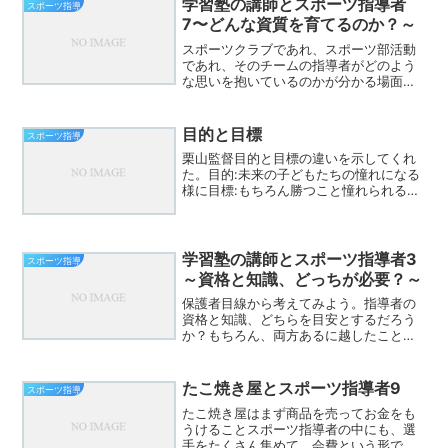
学習塾の講師とスポーツ指導者
スポーツ指導
7〜どんな資質を育てるのか？～
スポーツクラブであれ、スポーツ部活動
であれ、そのチームの指導者がどのよう
な思いを抱いているのかが分かる場面と
は？練習の開始時練習内容を指導者が提
示することから始めているか選手が必要
性を感じて選手たちで始めているかこの
目的と目標
スポーツ指導
スタート段階で指導者の哲...
栗山監督目的と目標の違いを示してくれ
た。目的:未来の子どもたちの憧れになる
様に目標:もちろん勝つこと憧れられる人
になろう、応援される人になろう、かっ
こいい人になろう、素敵な人になろう、
夢を与えられる人になろう具体的な姿は
何？はつらつとしてい...
学習塾の講師とスポーツ指導者3
スポーツ指導
～資格と知識、どっちが必要？～
保護者目線から考えてみよう。指導者の
資格と知識、どちらを目安とするだろう
か？もちろん、両方あるに越したことは
ない。資格なんぞ、何の役にも立たぬと
言う人もいるだろう。しかし、資格は信
用の規準ではないか。あるコーチは何の
たこ焼き屋とスポーツ指導者9
スポーツ指導
資格もないまま、これまで...
たこ焼き屋はまず商品を売ってお金をも
うけることスポーツ指導者の中にも、選
手をたくさん集めて、会費という形でも