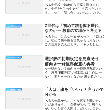
ある中学校で印象的な言葉を聞きまし
た。中学3年生の生徒がこう言ったので
す。「先生、話し合いはいらないので、
まず教えてください。僕たちはその教え
を聞いて理解したいんです。隣の人とア
ウトプットする時間は必要ありませ
Z世代は「初めて銃を握る世代」
Uncategorized
ん。」一方で、同じ学校の1・2...
なのか ― 教育の立場から考える
ある本に、こんな一文があった。「Z世代
は、初めて銃を握る世代かもしれない」
この言葉を読んだとき、ドキッとした。
同時に、教育に関わる者として強い問い
を突きつけられた気がした。■ 戦争を知
らない世代をどう捉えるかZ世代は戦争を
Uncategorized
選択肢の初期設定を見直そう ―
知らない。空襲の恐...
前向き一斉座席配置の再考
なぜ疑わない？前向き一斉座席配置とい
う「思考/初期設定の罠目次 はじめに ―
なぜ「前向き一斉」なのか 選択肢の「初
期設定」が与える影響 他分野に学ぶ：
Google、Apple、臓器提供の例 教室での
「初期設定」を疑うという発想 考え直す
「人は、誰を『いい』と言うかで
Uncategorized
べ...
分かる」
ある大先輩から、こんな言葉を聞いたこ
とがあります。「自分が“いい”と思う人
が、いいと言う人間は、だいたい自分に