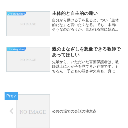
とってもいい。逆に、自分が尊敬できな
い、ダメだと思っているものを“いい”と
言う人は、自分とは合わない。そして、
主体的と自主的の違い
Uncategorized
自分がダメだと思う人...
自分から動ける子を見ると、つい「主体
的だな」と言いたくなる。でも、本当に
そうなのだろうか。言われる前に始め
る。進んで発言する。手を挙げる。先に
動く。それは確かに立派な姿である。け
れど、もしその行動が「なぜそれをする
のか」を考えないままのもの...
親のまなざしを想像できる教師で
Uncategorized
あってほしい
先輩から、いただいた言葉保護者は、教
師以上にわが子を見てきた存在です。も
ちろん、子どもの弱さや欠点も、身に染
みて知っています。でも、「学校での頑
張り」や「変わり始めた姿」は、保護者
には見えません。だからこそ、教師がそ
れを伝える役目を担います...
公共の場での会話の注意点