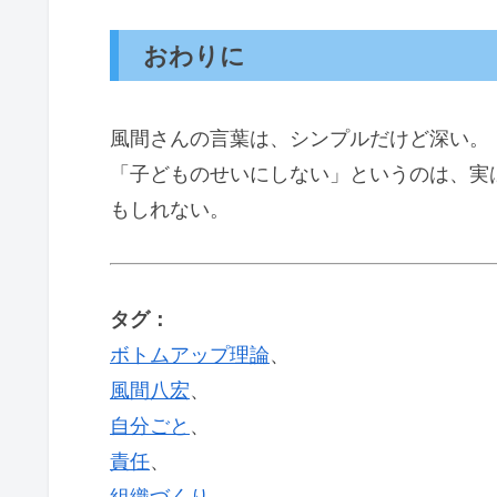
おわりに
風間さんの言葉は、シンプルだけど深い。
「子どものせいにしない」というのは、実
もしれない。
タグ：
ボトムアップ理論
、
風間八宏
、
自分ごと
、
責任
、
組織づくり
、