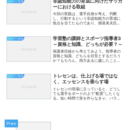
非認知能力の育成に向けたサッカ
スポーツ指導
ーにおける取組
今回の実践は、選手自身が考え、判断
し、行動するという非認知能力の育成に
焦点を当てたものであり、畑喜美夫氏の
推奨するボトムアップ理論、森保一ジャ
パンが目指す自立した選手像に通じる、
極めて意義深い取り組みであると評価で
学習塾の講師とスポーツ指導者3
スポーツ指導
きます。特に、「自分たちで...
～資格と知識、どっちが必要？～
保護者目線から考えてみよう。指導者の
資格と知識、どちらを目安とするだろう
か？もちろん、両方あるに越したことは
ない。資格なんぞ、何の役にも立たぬと
言う人もいるだろう。しかし、資格は信
用の規準ではないか。あるコーチは何の
トレセンは、仕上げる場ではな
スポーツ指導
資格もないまま、これまで...
く、エッセンスを垂らす場
トレセンの現場に立っていると、どうし
ても選手をボードの上で“配置”したくな
る。短い時間で形を作らなきゃ、バラバ
ラな選手をまとめなきゃ、そう思うのは
当然のことだ。でも最近、思うようにな
った。トレセンは、仕上げる場じゃな
い。寄せ集めのチームだか...