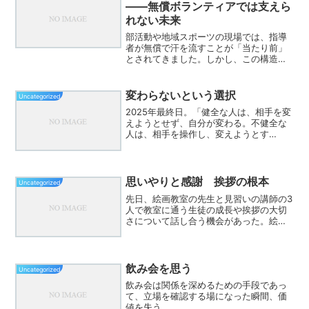
――無償ボランティアでは支えら
れない未来
部活動や地域スポーツの現場では、指導
者が無償で汗を流すことが「当たり前」
とされてきました。しかし、この構造は
果たして健全と言えるでしょうか。スポ
ーツ指導には専門性が必要であり、責任
も大きい。技術・安全管理・メンタルケ
変わらないという選択
Uncategorized
ア――いずれも決して「つ...
2025年最終日。「健全な人は、相手を変
えようとせず、自分が変わる。不健全な
人は、相手を操作し、変えようとす
る。」アドラーのこの言葉に、久しぶり
に深く頷いた。人を動かそうとする人は
多い。肩書き、立場、権限、年齢、経
験。そうした“外付けの力”...
思いやりと感謝 挨拶の根本
Uncategorized
先日、絵画教室の先生と見習いの講師の3
人で教室に通う生徒の成長や挨拶の大切
さについて話し合う機会があった。絵画
の授業が終わった際、生徒が心のこもっ
た挨拶をし、特に「短い間でしたがあり
がとうございました」と感謝の言葉を述
べたことが先生にとって...
飲み会を思う
Uncategorized
飲み会は関係を深めるための手段であっ
て、立場を確認する場になった瞬間、価
値を失う。