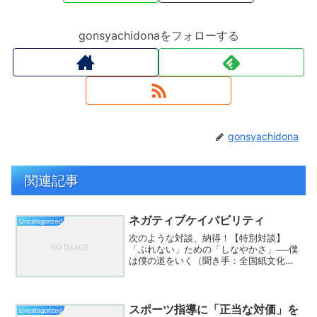
gonsyachidonaをフォローする
gonsyachidona
関連記事
ネガティブケイパビリティ
Uncategorized
次のような対談、納得！【特別対談】
「ぶれない」ための「しなやかさ」──僕
は僕の道をいく（聞き手：全国紙文化部
記者）⸻――近年、SNSや周囲の目
を気にして、自分の芯を見失ってしまう
若者が増えていると言われています。そ
んな中、あなたが言った「何...
スポーツ指導に「正当な対価」を
Uncategorized