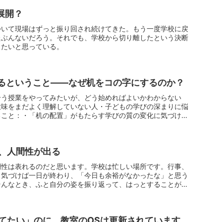
展開？
ついて現場はずっと振り回され続けてきた。もう一度学校に戻
たぶんないだろう。それでも、学校から切り離したという決断
したいと思っている。
くるということ——なぜ机をコの字にするのか？
合う授業をやってみたいが、どう始めればよいかわからない
意味をまだよく理解していない人・子どもの学びの深まりに悩
ること：・「机の配置」がもたらす学びの質の変化に気づけ
、人間性が出る
間性は表れるのだと思います。学校は忙しい場所です。行事、
。気づけば一日が終わり、「今日も余裕がなかったな」と思う
そんなとき、ふと自分の姿を振り返って、はっとすることがあ
てたい」のに、教室のOSは更新されています