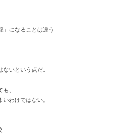
。
係」になることは違う
はないという点だ。
ても、
よいわけではない。
校