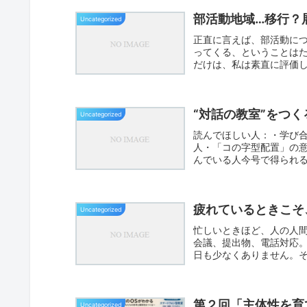
部活動地域…移行？
Uncategorized
正直に言えば、部活動に
ってくる、ということは
だけは、私は素直に評価
“対話の教室”をつ
Uncategorized
読んでほしい人：・学び
人・「コの字型配置」の
んでいる人今号で得られ
る・対話が...
疲れているときこそ
Uncategorized
忙しいときほど、人の人
会議、提出物、電話対応
日も少なくありません。
ります...
第２回「主体性を育
Uncategorized