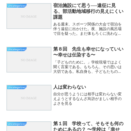
それは、「主体的って、結局どういうこ
宿泊施設にて思う──遠征に見
Uncategorized
と？」という問いが、案...
る、部活動地域移行の見えにくい
課題
ある週末、スポーツ関係の大会で宿泊を
伴う遠征に出かけた。夜、施設の風呂場
で目を疑った。まだ体もろくに洗わない
まま、バシャバシャと音を立てて湯船に
飛び込む少年たち。湯を外に出そうとす
る遊びに興じ、まるで地震でも起きたか
第８回 先生も幸せになっていい
Uncategorized
のような騒ぎを起こしてい...
〜幸せは伝染する〜
「子どものために。」学校現場ではよく
聞く言葉である。もちろん、その思いは
大切である。私自身も、子どもたちの成
長や幸せを願いながら日々を過ごしてい
る。しかし最近、少し気になることがあ
る。それは、「子どものために」が、い
人は変わらない
Uncategorized
つの間にか「先生自身を犠...
自分が思うようには相手は変わらない変
えようとするなんざ烏滸がましい相手の
よさを見る
第１回 学校って、そもそも何の
Uncategorized
ためにあるの？ 〜学校は「幸せ