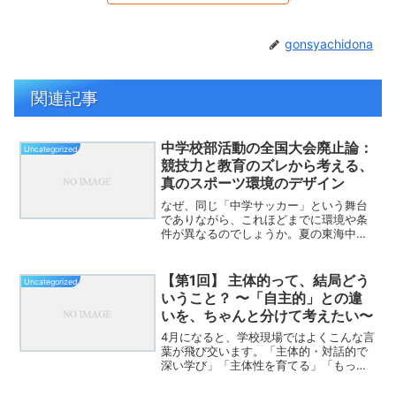
gonsyachidona
関連記事
中学校部活動の全国大会廃止論：
Uncategorized
競技力と教育のズレから考える、
真のスポーツ環境のデザイン
なぜ、同じ「中学サッカー」という舞台
でありながら、これほどまでに環境や条
件が異なるのでしょうか。夏の東海中学
校総合体育サッカー大会。愛知県代表の
竜神中学校と、静岡県代表の静岡学園中
学校の対戦結果は、スコア以上に日本の
【第1回】 主体的って、結局どう
Uncategorized
中学校部活動が抱える構造...
いうこと？ 〜「自主的」との違
いを、ちゃんと分けて考えたい〜
4月になると、学校現場ではよくこんな言
葉が飛び交います。「主体的・対話的で
深い学び」「主体性を育てる」「もっと
主体的に学べる子に」けれど、正直に言
うと、ここに少しモヤモヤがあります。