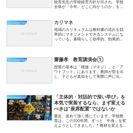
校長先生の学校経営方針が示され、学校
全体が「今年、どこに向かうのか」を見
つめる日でもある。そんな日に、教務主
任として自分は何を伝えるべきだろうか
と考えた。もちろん、教務として伝えな
カリマネ
Uncategorized
ければいけないことはた...
地域のカリキュラムは教科書の流れを効
率的にマネジメントできるシステムにな
っている。素晴らしく効率的、効果的な
ものと作成側からはおもう。しかし、活
用されていないのだ。それは、現場でそ
の利点や使用方法をしっかりと伝えられ
る人がいないのだ。日案は...
齋藤孝 教育講演会①
Uncategorized
授業の基本は「模倣（マネジ）」と「ア
ウトプット」にあります。教師が型を示
し、子どもが真似をして実際に声に出
し、動いてみることで力がつきます。そ
の際大切なのは「挑戦を安心してできる
教室環境」。失敗を笑わず、挑戦したこ
と自体を称える文化が、子ど...
「主体的・対話的で深い学び」を
Uncategorized
本気で実装するなら、まず変える
べきは“座席配置”ではないか
最近、改めて強く感じています。学校教
育は、この100年間、ずっと「中身」を変
えようとしてきました。* 教材を変える*
指導法を変える* 発問を工夫する* 評価方