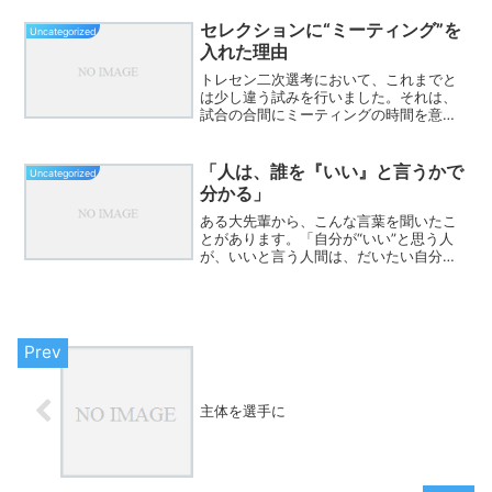
法を変える* ICTを入れる* 学び合いを入
れる* ルーブリックを使うもちろん、...
セレクションに“ミーティング”を
Uncategorized
入れた理由
トレセン二次選考において、これまでと
は少し違う試みを行いました。それは、
試合の合間にミーティングの時間を意図
的に設定し、その様子も評価するという
ものです。これまでは、選手の評価は主
にゲームの中で行ってきました。テクニ
「人は、誰を『いい』と言うかで
Uncategorized
ック、判断、守備、スピー...
分かる」
ある大先輩から、こんな言葉を聞いたこ
とがあります。「自分が“いい”と思う人
が、いいと言う人間は、だいたい自分に
とってもいい。逆に、自分が尊敬できな
い、ダメだと思っているものを“いい”と
言う人は、自分とは合わない。そして、
自分がダメだと思う人...
主体を選手に