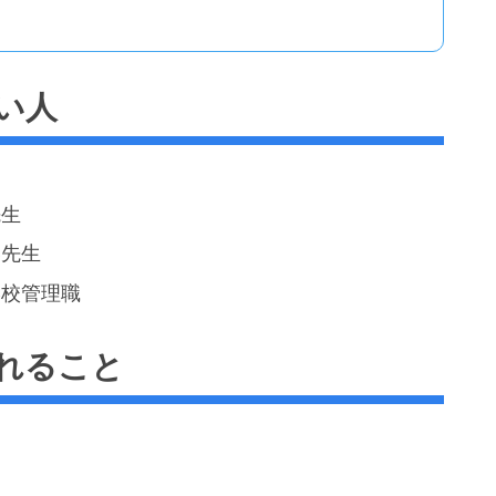
い人
先生
い先生
学校管理職
れること
例