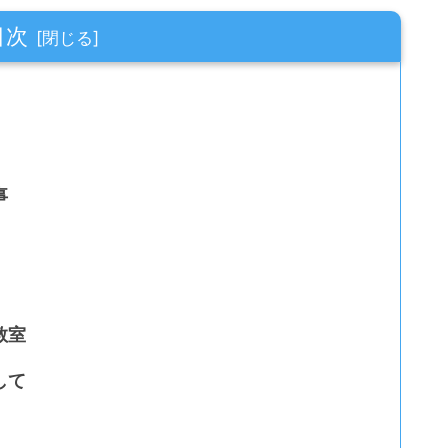
目次
事
教室
して