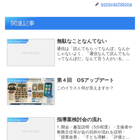
gonsyachidona
関連記事
無駄なことなんてない
Uncategorized
通信は「読んでもらってなんぼ」なんか
じゃないよく、「通信なんて読んでもら
ってなんぼだ」なんて言う人がいる。だ
けど、私は断固、反対したい。読んでも
らえたらラッキー。40人いたら、1人が読
んでくれたら大成功。そんなふうに言っ
てくれた校長がいた。...
第４回 OSアップデート
Uncategorized
このイラスト何が見えますか？
指導案検討会の流れ
Uncategorized
1. 開会・趣旨説明（5分程度）・主催者や
教務主任等が会の目的や流れを説明・
「授業改善」「子ども理解」「評価との