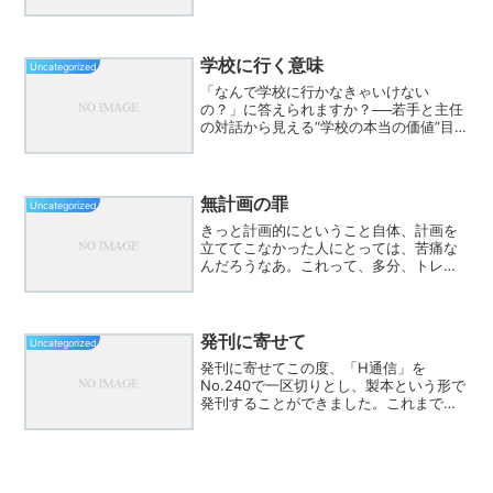
つながり」など視点を共有2. 授業者によ
る指導案説明（10〜15分）・単元の目標
や位置づけ・本時のねらいと展開・評価
の観点・方法...
学校に行く意味
Uncategorized
「なんで学校に行かなきゃいけない
の？」に答えられますか？──若手と主任
の対話から見える“学校の本当の価値”目
次 ある昼休みの対話から 学校に行くメリ
ットって何？ 行かない場合、何が失われ
る？ “ぶつかり稽古”としての学校 教師こ
そ、学び続け...
無計画の罪
Uncategorized
きっと計画的にということ自体、計画を
立ててこなかった人にとっては、苦痛な
んだろうなあ。これって、多分、トレー
ニングしないと、計画を立てる作業自体
が、苦痛なんだ。面倒なんだ。だけど無
計画によっておとずれたであろう、自分
にとってマイナスな出来事...
発刊に寄せて
Uncategorized
発刊に寄せてこの度、「H通信」を
No.240で一区切りとし、製本という形で
発刊することができました。これまでの
数年間、この役職に就いて取り組んでき
た業務を記録する中で、支えてくださっ
た多くの方々のご協力なしには成し得な
かったことを、改めて感...