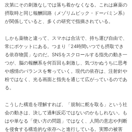
次第にその刺激なしでは落ち着かなくなる。これは麻薬の
摂取時と同じ報酬回路（メゾリムビック・ドーパミン系）
が関係していると、多くの研究で指摘されている。
しかも薬物と違って、スマホは合法で、持ち運び自由で、
常にポケットにある。つまり「24時間いつでも摂取でき
る依存物質」なのだ。SNSをスクロールする指先の動き一
つが、脳の報酬系を何百回も刺激し、気づかぬうちに思考
や感情のバランスを奪っていく。現代の依存は、注射針や
粉ではなく、光る画面と指先を通じて広がっているのであ
る。
こうした構造を理解すれば、「規制に舵を取る」という社
会の動きは、決して過剰反応ではないのかもしれない。も
はや単なる「使い方の問題」ではなく、人間の意志や判断
を侵食する構造的な依存へと進行している。実際の被害