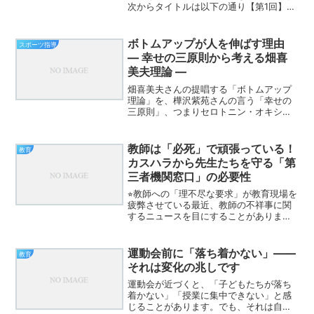
次からタイトルは以下の通り【第1回】主
体的って、結局どういうこと？〜「自主
的」との違いを、ちゃんと分けて考えた
い〜【第2回】主体的な学びが育たないの
ボトムアップが人を伸ばす理由
スポーツ指導
は、子どものせいじゃ...
― 幸せの三原則から考える畑喜
美夫理論 ―
畑喜美夫さんの提唱する「ボトムアップ
理論」を、樺沢紫苑さんの言う「幸せの
三原則」、つまりセロトニン・オキシト
シン・ドーパミンという三つの幸せ物質
の視点から捉え直してみると、なぜボト
ムアップの手立てがこれほどまでに有効
教師は「必死」で頑張っている！
教育
なのかがとても腑に落ちて...
カスハラから先生たちを守る「第
三者機関窓口」の必要性
⭐︎教師への「理不尽な要求」が教育現場を
疲弊させている最近、教師の不祥事に関
するニュースを目にすることがあります
が、それはごく一部の、0.0...%の出来事
です。ほとんどの教師は、日々の授業準
備、生徒指導、部活動、そして家庭との
運動会前に「落ち着かない」——
教育
両立に文字通...
それは変化の兆しです
運動会が近づくと、「子どもたちが落ち
着かない」「授業に集中できない」と感
じることがあります。でも、それは自然