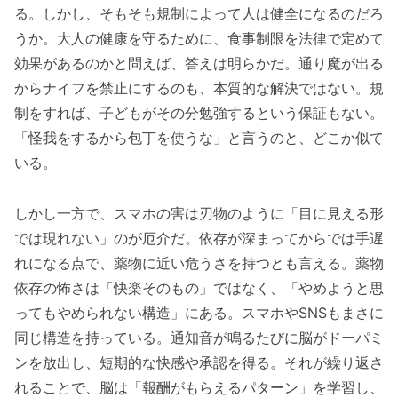
る。しかし、そもそも規制によって人は健全になるのだろ
うか。大人の健康を守るために、食事制限を法律で定めて
効果があるのかと問えば、答えは明らかだ。通り魔が出る
からナイフを禁止にするのも、本質的な解決ではない。規
制をすれば、子どもがその分勉強するという保証もない。
「怪我をするから包丁を使うな」と言うのと、どこか似て
いる。
しかし一方で、スマホの害は刃物のように「目に見える形
では現れない」のが厄介だ。依存が深まってからでは手遅
れになる点で、薬物に近い危うさを持つとも言える。薬物
依存の怖さは「快楽そのもの」ではなく、「やめようと思
ってもやめられない構造」にある。スマホやSNSもまさに
同じ構造を持っている。通知音が鳴るたびに脳がドーパミ
ンを放出し、短期的な快感や承認を得る。それが繰り返さ
れることで、脳は「報酬がもらえるパターン」を学習し、