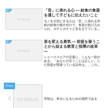
なことです。なぜなら、行事とは“非日常
を学校に持ち込む活動”だからです。日々
の決まりきった流れをあえて壊し、いつ
「音」に表れる心 ― 給食の食器
教育
もと違う時間・空間・...
を通して子どもに伝えたいこと
モノを大切にする心は「音」に表れる学
校の給食の後片付けで、食器が投げ入れ
られ、ガチャガチャと音を立てている場
面を見かけることがあります。その音
は、物を大切にしていない心の表れで
す。逆に、静かに食器を扱う姿には「大
形を変える勇気 ― 前提を疑うこ
教育
切にしたい」という気持ちがに...
とから始まる教育と指導の改革
―
シェークスピアの言葉に、こんな一節が
ある。「あなたの言うことは正しい。た
だ前提が間違っている以外は。」この言
葉ほど、今の教育やスポーツ指導に響く
ものはない。私たちは「主体的・対話的
で深い学び」を求め、熱心に授業改善や
指導改革に取り組んでいる...
学校は、幸せになるための場所である