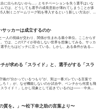
試合に出られないから…」とモチベーションを失う選手はいな
ームでは、どうしても選手の成長意欲が薄れてしまうことが多
内5人制ミニゲームリーグ戦を導入するという新しい方法が、選
いサッカーは成立するのか
と一人の視線が交わり、関係が生まれる最小単位。ここからす
。では、この1アイが存在しない世界を想像してみる。サッカ
。選手たちはピッチに立っている。しかし、ある条件がある。
チが求める「スライド」と、選手がする「スラ
日守備の“分かっているつもり”が、実は一番ズレている言葉で
ドしろ！」が、なぜ機能しないのか試合中、ベンチから何度も飛
スライド！」しかし現象として起きているのは——・中央...
の質を。」〜松下幸之助の言葉より〜