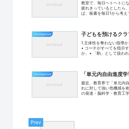
教室で、毎日ヘトヘトに
疲れきっているとしたら
ば、板書を毎日1から考え
る。提...
子どもを預けるクラ
Uncategorized
1.主体性を奪わない指導
• コーチがすべてを指示
か。• 「駒」として扱われ
「単元内自由進度学
Uncategorized
最近、教育界で「単元内
れに対して強い危機感を
の発達・脳科学・教育工
■ な...