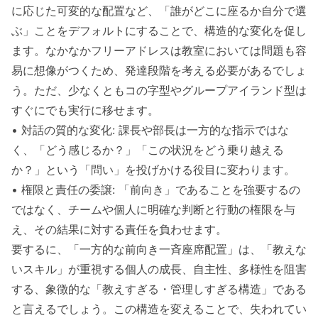
に応じた可変的な配置など、「誰がどこに座るか自分で選
ぶ」ことをデフォルトにすることで、構造的な変化を促し
ます。なかなかフリーアドレスは教室においては問題も容
易に想像がつくため、発達段階を考える必要があるでしょ
う。ただ、少なくともコの字型やグループアイランド型は
すぐにでも実行に移せます。
• 対話の質的な変化: 課長や部長は一方的な指示ではな
く、「どう感じるか？」「この状況をどう乗り越える
か？」という「問い」を投げかける役目に変わります。
• 権限と責任の委譲: 「前向き」であることを強要するの
ではなく、チームや個人に明確な判断と行動の権限を与
え、その結果に対する責任を負わせます。
要するに、「一方的な前向き一斉座席配置」は、「教えな
いスキル」が重視する個人の成長、自主性、多様性を阻害
する、象徴的な「教えすぎる・管理しすぎる構造」である
と言えるでしょう。この構造を変えることで、失われてい