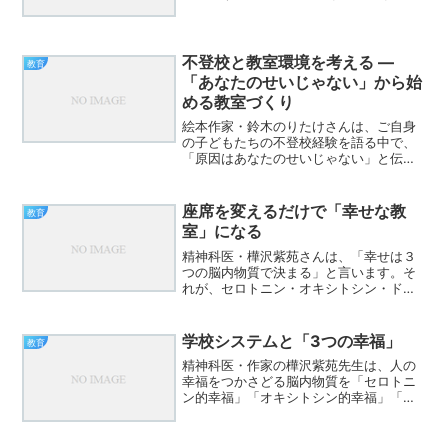
頷き一歩を踏み出した誰の後ろでもなく
誰の前でもなくただ 自分の歩幅で焦ら
ず比べず誤魔化さず誠実に働き言葉を丁
寧に選び人の温かさを信じ...
不登校と教室環境を考える ―
教育
「あなたのせいじゃない」から始
める教室づくり
絵本作家・鈴木のりたけさんは、ご自身
の子どもたちの不登校経験を語る中で、
「原因はあなたのせいじゃない」と伝え
ることの大切さを強調しています。子ど
もや保護者が自責の念にとらわれず、安
心して過ごせる居場所があることが第一
座席を変えるだけで「幸せな教
教育
歩であると。 私たちが向...
室」になる
精神科医・樺沢紫苑さんは、「幸せは３
つの脳内物質で決まる」と言います。そ
れが、セロトニン・オキシトシン・ドー
パミン。この３つは、学校生活の中でも
本来なら自然に育まれるものです。たと
えば── • 登校時：朝日を浴びて歩くこと
学校システムと「3つの幸福」
教育
で、セロトニンが活...
精神科医・作家の樺沢紫苑先生は、人の
幸福をつかさどる脳内物質を「セロトニ
ン的幸福」「オキシトシン的幸福」「ド
ーパミン的幸福」の3つに整理して語って
います。健康を土台に、人とのつながり
があり、その上で成功がある。この順番