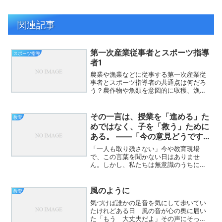
関連記事
第一次産業従事者とスポーツ指導
スポーツ指導
者1
農業や漁業などに従事する第一次産業従
事者とスポーツ指導者の共通点は何だろ
う？農作物や魚類を意図的に収穫、漁獲
するのは大変難しい。天候や海の状態な
どの自然環境に左右される。スポーツ指
導において、意図的に携わったとして
その一言は、授業を「進める」た
教育
も、思うようには人間は育た...
めではなく、子を「救う」ために
ある。 ――「今の意見どうです
か？」の正体
「一人も取り残さない」今や教育現場
で、この言葉を聞かない日はありませ
ん。しかし、私たちは無意識のうちに、
残酷な選別を授業で行っていないでしょ
うか。1．「静かな脱落者」を作っていな
いか活発な意見が出て、ハンドサインで
風のように
教育
賛否が示され、テンポよく進...
気づけば誰かの足音を気にして歩いてい
たけれどある日 風の音が心の奥に届い
た「もう 大丈夫だよ」その声にそっと