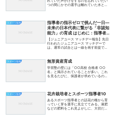
れていた声かけをするのを忘れていたい
つの間にかその選手は離れていた水と声
が同じように感じる今日この頃（忘れて
いたのではなく）あえて、根を強くする
ために水を与えなかった水を与えると、
吸収したあえて、声を掛け...
指導者の指示ゼロで挑んだ一日—
スポーツ指導
未来の日本代表に繋がる「非認知
能力」の育成 はじめに：指導者
の指示を超えて
【ジュニアユース マッチデー報告】先日
行われたジュニアユース マッチデーで
は、通常の試合とは一線を画す前提で臨
みました。それは、「自分たちで全ての
コーディネートで臨む」というもの。選
手たちは、タイム管理から役割分担（ゲ
無形資産育成
スポーツ指導
ームリーダー、分析担当...
学習塾の壁には「○○高校 合格者 ○○
名」と掲示されていることが多い。これ
を見るたびに、保護者が求めているの
は“見える学力”――つまり有形資産の獲
得であると感じる。良い（と思われる）
学校や企業に進めば、長期的に安定した
生活を送れる可能性が高...
花卉栽培者とスポーツ指導者10
スポーツ指導
あるスポーツ指導者との話花の種から育
っていく芽を選手に見立ててみる。液肥
などの肥料をこれ見よがしに、大切だか
らと信じてあげる人と適度な肥料を与え