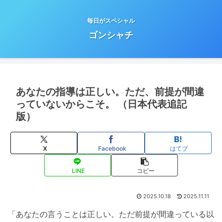
毎日がスペシャル
ゴンシャチ
あなたの指導は正しい。ただ、前提が間違
っていないからこそ。 （日本代表追記
版）
X
Facebook
はてブ
LINE
コピー
2025.10.18
2025.11.11
「あなたの言うことは正しい。ただ前提が間違っている以