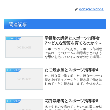
gonsyachidona
関連記事
学習塾の講師とスポーツ指導者
スポーツ指導
7〜どんな資質を育てるのか？～
スポーツクラブであれ、スポーツ部活動
であれ、そのチームの指導者がどのよう
な思いを抱いているのかが分かる場面と
は？練習の開始時練習内容を指導者が提
示することから始めているか選手が必要
性を感じて選手たちで始めているかこの
たこ焼き屋とスポーツ指導者4
スポーツ指導
スタート段階で指導者の哲...
たこ焼き屋で働く前・たこ焼き一つ一つ
焼き上げるイメージたこ焼き屋で働きは
じめて・たこ焼きは、まず、全体を大ま
かに。・全体を見て、全体に手を入れ、
少しずつ個にフォーカス。最初に全体に
たっぷり生地をひく。この時点でカルチ
ャーショック。こんなにい...
花卉栽培者とスポーツ指導者6
スポーツ指導
水をやるのを忘れていたいつの間にか枯