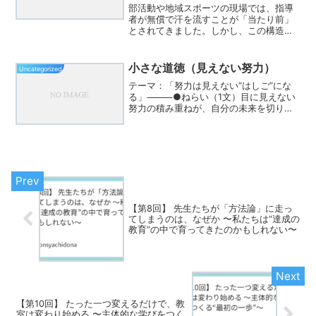
部活動や地域スポーツの現場では、指導
者が無償で汗を流すことが「当たり前」
とされてきました。しかし、この構造は
果たして健全と言えるでしょうか。スポ
ーツ指導には専門性が必要であり、責任
も大きい。技術・安全管理・メンタルケ
小さな道徳（見えない努力）
Uncategorized
ア――いずれも決して「つ...
テーマ：「努力は見えない“はしご”にな
る」⸻●ねらい（1文）目に見えない
努力の積み重ねが、自分の未来を切り拓
く力になることに気づく。⸻●流れ
（5分構成）①画像提示（1分）この風刺
画をスクリーンまたは紙で提示し、何も
言わずに1分静かに見せる。...
【第8回】 先生たちが「方法論」に走っ
てしまうのは、なぜか 〜私たちは“達成の
教育”の中で育ってきたのかもしれない〜
【第10回】 たった一つ変えるだけで、教
室は変わり始める 〜主体的な学びをつく