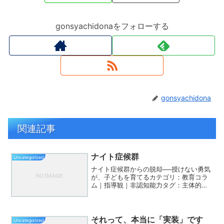
gonsyachidonaをフォローする
gonsyachidona
関連記事
ナイト症候群
Uncategorized
ナイト症候群からの脱却──授けない勇気
が、子どもを育てるカテゴリ：教育コラ
ム｜指導観｜非認知能力タグ：主体的な
学び 非認知能力 トレセン 教えない勇気
「何かを授けなければ」「教えないと育
たない」──そんな思い込みが、知らず知
らずのうちに私た...
それって、本当に「実装」です
Uncategorized