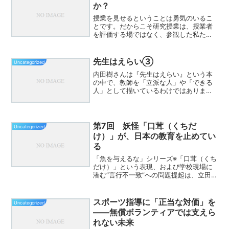
か？
授業を見せるということは勇気のいるこ
とです。だからこそ研究授業は、授業者
を評価する場ではなく、参観した私たち
一人一人が自分の授業を見つめ直す機会
であると思っています。研究協議の最後
に、先生方へ一つの問いを投げかけまし
先生はえらい③
Uncategorized
た。「それって、本当に実...
内田樹さんは『先生はえらい』という本
の中で、教師を「立派な人」や「できる
人」として描いているわけではありませ
ん。むしろ、できなさや揺らぎを抱えた
まま立ち続けている人として描いていま
す。教師は、うまくいかない日があって
当然です。子どもに届かな...
第7回 妖怪「口茸（くちだ
Uncategorized
け）」が、日本の教育を止めてい
る
「魚を与えるな」シリーズ※「口茸（くち
だけ）」という表現、および学校現場に
潜む“言行不一致”への問題提起は、立田
順一 氏の「妖怪大百科―学校に出没する
『妖怪』たち」を参考にしながら、自分
自身の現場経験や視点も重ねて書いてい
スポーツ指導に「正当な対価」を
Uncategorized
ます。最近、教育現...
――無償ボランティアでは支えら
れない未来