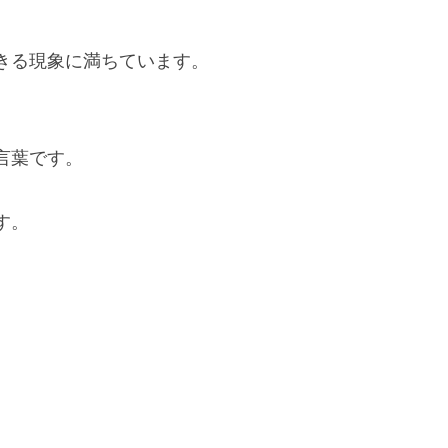
きる現象に満ちています。
言葉です。
す。
。