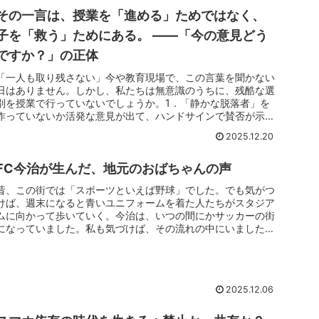
その一言は、授業を「進める」ためではなく、
子を「救う」ためにある。 ――「今の意見どう
ですか？」の正体
「一人も取り残さない」今や教育現場で、この言葉を聞かない
日はありません。しかし、私たちは無意識のうちに、残酷な選
別を授業で行っていないでしょうか。1．「静かな脱落者」を
作っていないか活発な意見が出て、ハンドサインで賛否が示さ
れ、テンポよく進...
2025.12.20
FC今治が生んだ、地元のおばちゃんの声
昔、この街では「スポーツといえば野球」でした。でも気がつ
けば、週末になると青いユニフォームを着た人たちがスタジア
ムに向かって歩いていく。今治は、いつの間にかサッカーの街
になっていました。私も気づけば、その流れの中にいました。
週末の楽しみが増...
2025.12.06