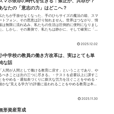
スマホ依存の時代を生きる：禁止か、共存か？
あなたの「意志の力」はどこへ？
私たちが手放せなくなった、手のひらサイズの魔法の箱、スマ
ートフォン。その恩恵は計り知れません。世界はつながり、情
報は無限に流れ込み、私たちの生活は圧倒的に便利になりまし
た。しかし、その裏側で、私たちは静かに、そして確実に「何
か」を失いつつあ...
2025.12.02
小中学校の教員の働き方改革は、実はとても単
純な話
「人間が人間として働ける教育に戻す」ということであり、や
るべきことは次の三つに尽きる。・テストを必要以上に課すこ
とをやめる・通知表づくりに膨大な労力を注ぐことをやめる・
細かな“見える学力”の評価に追われることをやめる教育は本
来、点数のために...
2025.11.30
無形資産育成