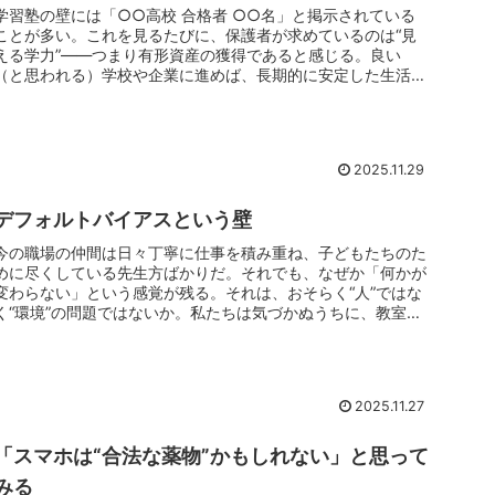
学習塾の壁には「○○高校 合格者 ○○名」と掲示されている
ことが多い。これを見るたびに、保護者が求めているのは“見
える学力”――つまり有形資産の獲得であると感じる。良い
（と思われる）学校や企業に進めば、長期的に安定した生活を
送れる可能性が高...
2025.11.29
デフォルトバイアスという壁
今の職場の仲間は日々丁寧に仕事を積み重ね、子どもたちのた
めに尽くしている先生方ばかりだ。それでも、なぜか「何かが
変わらない」という感覚が残る。それは、おそらく“人”ではな
く“環境”の問題ではないか。私たちは気づかぬうちに、教室や
職員室の「デ...
2025.11.27
「スマホは“合法な薬物”かもしれない」と思って
みる