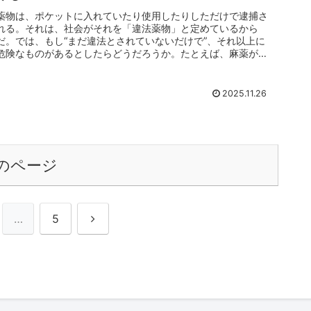
薬物は、ポケットに入れていたり使用したりしただけで逮捕さ
れる。それは、社会がそれを「違法薬物」と定めているから
だ。では、もし“まだ違法とされていないだけで”、それ以上に
危険なものがあるとしたらどうだろうか。たとえば、麻薬が世
に広まる前、それ...
2025.11.26
のページ
次
…
5
へ