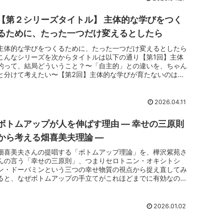
【第２シリーズタイトル】 主体的な学びをつく
るために、たった一つだけ変えるとしたら
主体的な学びをつくるために、たった一つだけ変えるとしたら
こんなシリーズを次からタイトルは以下の通り【第1回】主体
的って、結局どういうこと？〜「自主的」との違いを、ちゃん
と分けて考えたい〜【第2回】主体的な学びが育たないのは、
子どものせいじゃ...
2026.04.11
ボトムアップが人を伸ばす理由 ― 幸せの三原則
から考える畑喜美夫理論 ―
畑喜美夫さんの提唱する「ボトムアップ理論」を、樺沢紫苑さ
んの言う「幸せの三原則」、つまりセロトニン・オキシトシ
ン・ドーパミンという三つの幸せ物質の視点から捉え直してみ
ると、なぜボトムアップの手立てがこれほどまでに有効なのか
がとても腑に落ちて...
2026.01.02