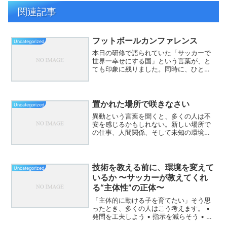
関連記事
フットボールカンファレンス
Uncategorized
本日の研修で語られていた「サッカーで
世界一幸せにする国」という言葉が、と
ても印象に残りました。同時に、ひとつ
考えたことがあります。私たちは普段、
「幸せ」という言葉をよく使います。し
かし、その言葉の意味を本当に共通言語
として捉えているのだろう...
置かれた場所で咲きなさい
Uncategorized
異動という言葉を聞くと、多くの人は不
安を感じるかもしれない。新しい場所で
の仕事、人間関係、そして未知の環境。
そんな時こそ思い出したいのが「置かれ
た場所で咲きなさい」という言葉だ。ど
んな環境でも、そこでどう生きるかは自
分次第。咲くか枯れるかは...
技術を教える前に、環境を変えて
Uncategorized
いるか 〜サッカーが教えてくれ
る“主体性”の正体〜
「主体的に動ける子を育てたい」そう思
ったとき、多くの人はこう考えます。 •
発問を工夫しよう • 指示を減らそう • 任
せてみよう • 技術を磨こうでも、ここで