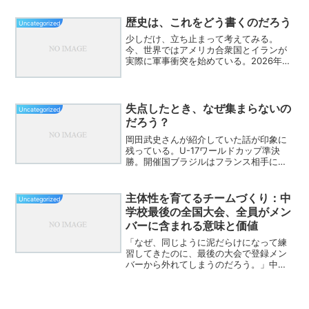
一つ問いです。その前に、“環境”は整っ
ていますか？サッカーで考えてみる少し
歴史は、これをどう書くのだろう
Uncategorized
だけ、...
少しだけ、立ち止まって考えてみる。
今、世界ではアメリカ合衆国とイランが
実際に軍事衝突を始めている。2026年2
月28日、アメリカとイスラエルはイラン
国内の軍事施設などに対して大規模な攻
撃を行った。その攻撃をきっかけに、イ
ランは中東各地の米軍...
失点したとき、なぜ集まらないの
Uncategorized
だろう？
岡田武史さんが紹介していた話が印象に
残っている。U-17ワールドカップ準決
勝。開催国ブラジルはフランス相手に前
半を0-2で折り返した。苦しい展開だった
が、ハーフタイムになると選手たちは自
分たちだけで激しく議論を始めたとい
主体性を育てるチームづくり：中
Uncategorized
う。監督から答えをも...
学校最後の全国大会、全員がメン
バーに含まれる意味と価値
「なぜ、同じように泥だらけになって練
習してきたのに、最後の大会で登録メン
バーから外れてしまうのだろう。」中学
校生活最後の夏。全国大会という大舞台
を目前に控え、指導者や部員、そして保
護者の胸には、言葉にならない複雑な感
情が渦巻きます。特に、部...