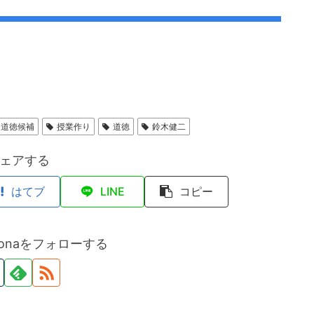
な道徳候補
授業作り
道徳
鈴木健二
ェアする
はてブ
LINE
コピー
hidonaをフォローする