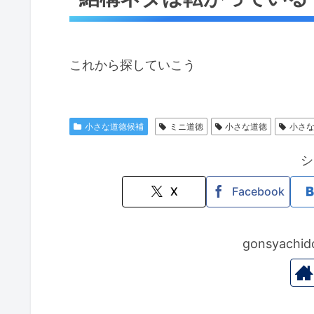
これから探していこう
小さな道徳候補
ミニ道徳
小さな道徳
小さ
シ
X
Facebook
gonsyac