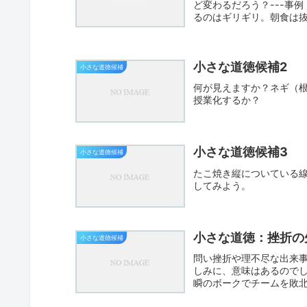
ど変わるだろう？---事
るのはギリギリ。朝食は抜き
小さな道徳候補2
小さな道徳候補
何が見えますか？ネギ（
授業化するか？
小さな道徳候補3
小さな道徳候補
たこ焼き縦についている
してみよう。
小さな道徳：挫折の
小さな道徳候補
問い挫折や理不尽な出来
しみに、意味はあるのでし
瞬のボークでチームを敗
て...