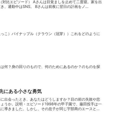
例（対比エピソード） Aさんは目覚ましを止めて二度寝。家を出
、通勤中はSNS。 Bさんは前夜に翌日の計画をノ...
根っこ）パイナップル（クラウン（冠芽））これをどのように
線は何？身の回りのもので、何のためにあるのか？のものを探
先にある小さな勇気
事に出会ったとき、あなたはどうしますか？目の前の失敗や悲
ょうか。説明・エピソード1998年の甲子園で、藤田投手は一
北に導きました。しかし、その息子が同じ宇部商のエースとし