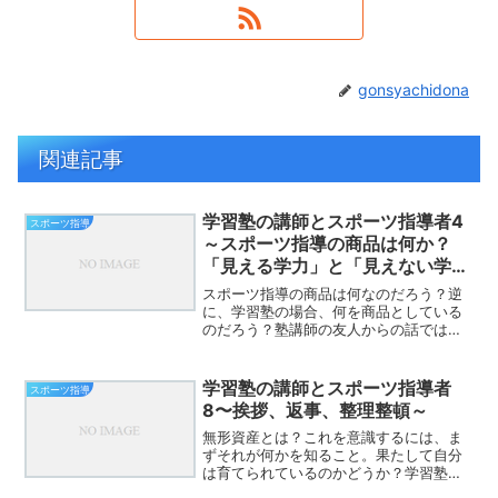
gonsyachidona
関連記事
学習塾の講師とスポーツ指導者4
スポーツ指導
～スポーツ指導の商品は何か？
「見える学力」と「見えない学
力」とは？～
スポーツ指導の商品は何なのだろう？逆
に、学習塾の場合、何を商品としている
のだろう？塾講師の友人からの話では、
やはり、「見える学力」の向上というも
の。学力には「見える学力」と「見えな
い学力」があるという。（これについて
学習塾の講師とスポーツ指導者
スポーツ指導
は、今後取り上げてみたい...
8〜挨拶、返事、整理整頓～
無形資産とは？これを意識するには、ま
ずそれが何かを知ること。果たして自分
は育てられているのかどうか？学習塾に
おいても、それを意識しているところも