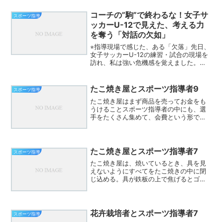
あるだろう。つまるところ、どこにおい
ても、その力を育成する視点がこの日本
コーチの”駒”で終わるな！女子サ
スポーツ指導
では大切なのではないか？...
ッカーU-12で見えた、考える力
を奪う「対話の欠如」
⭐︎指導現場で感じた、ある「欠落」先日、
女子サッカーU-12の練習・試合の現場を
訪れ、私は強い危機感を覚えました。選
手たちは真剣にトレーニングに励んでい
ますが、ある瞬間に気づいたのです。そ
れは、コーチの周りに集まり、一言一句
たこ焼き屋とスポーツ指導者9
スポーツ指導
聞き逃すまいとす...
たこ焼き屋はまず商品を売ってお金をも
うけることスポーツ指導者の中にも、選
手をたくさん集めて、会費という形でも
うけることスポーツ指導者の中には、お
金儲けは考えておらず、自分の本職とは
別にボランティアのような形で関わる人
もいる。そもそも、もうけ...
たこ焼き屋とスポーツ指導者7
スポーツ指導
たこ焼き屋は、焼いているとき、具を見
えないようにすべてをたこ焼きの中に閉
じ込める。具が鉄板の上で焦げるとゴミ
になってしまい、捨てられる。だから、
焼きつつ、具は生地に入れ込む。スポー
ツ指導者ではどういうことか。いろいろ
教えたとしても容量が足り...
花卉栽培者とスポーツ指導者7
スポーツ指導