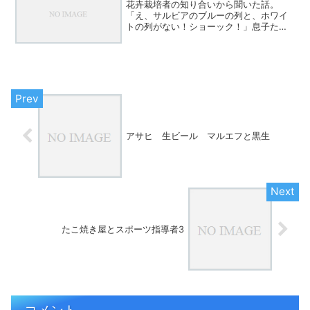
花卉栽培者の知り合いから聞いた話。
「え、サルビアのブルーの列と、ホワイ
トの列がない！ショーック！」息子たち
が手伝ってくれたらしい。「草を抜い
て」この指示が誤りだったとのこと。草
と花の違いは、花を知らない人にとって
は皆草に見えるみたい。という...
アサヒ 生ビール マルエフと黒生
たこ焼き屋とスポーツ指導者3