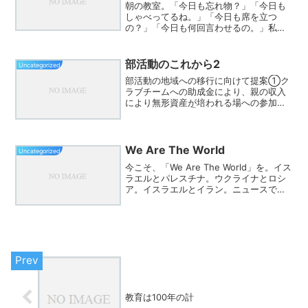
朝の教室。「今日も忘れ物？」「今日も
しゃべってるね。」「今日も席を立つ
の？」「今日も何回言わせるの。」私た
ちは子どもの成長を願って声を掛けてい
ます。でも、少しだけ立ち止まって考え
てみたいことがあります。⸻アメリ
部活動のこれから2
Uncategorized
カの国立公園で、不思議な実験が...
部活動の地域への移行に向けて提案①ク
ラブチームへの助成金により、親の収入
により無形資産が培われる場への参加の
格差を埋める。②部活動か縮小されてい
く現在、物足りない選手の活躍の場とし
て、両立できる地域スクールを立ち上
げ、そのチームへの資金援助...
We Are The World
Uncategorized
今こそ、「We Are The World」を。イス
ラエルとパレスチナ。ウクライナとロシ
ア。イスラエルとイラン。ニュースで
は、毎日のように戦火の報道が流れてい
ます。子どもたちの泣き声。逃げ惑う
人々の姿。悲しみに暮れる顔、顔、顔。
正直に言えば...
教育は100年の計