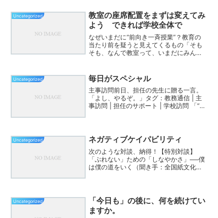
教室の座席配置をまずは変えてみ
Uncategorized
よう できれば学校全体で
なぜいまだに“前向き一斉授業”？教育の
当たり前を疑うと見えてくるもの「そも
そも、なんで教室って、いまだにみんな
が前向いて座ってるんだろうね？」そん
な何気ない一言から、今日の話は始まっ
た。年間1015時間も、子どもたちはただ
毎日がスペシャル
Uncategorized
前を向いて、教師の...
主事訪問前日、担任の先生に贈る一言。
「よし、やるぞ。」タグ：教務通信 | 主
事訪問 | 担任のサポート | 学校訪問 「“い
つもどおり”が、いちばん伝わります。」
飾らなくて大丈夫です。整えすぎなくて
構いません。 子どもたちとともに歩んで
き...
ネガティブケイパビリティ
Uncategorized
次のような対談、納得！【特別対談】
「ぶれない」ための「しなやかさ」──僕
は僕の道をいく（聞き手：全国紙文化部
記者）⸻――近年、SNSや周囲の目
を気にして、自分の芯を見失ってしまう
若者が増えていると言われています。そ
んな中、あなたが言った「何...
「今日も」の後に、何を続けてい
Uncategorized
ますか。