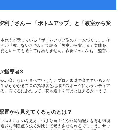
夕利子さん ― 「ボトムアップ」と「教室から変
日本代表が示している「ボトムアップ型のチームづくり」。そ
さんが『教えないスキル』で語る「教室から変える」実践を、
る姿といっても過言ではありません。森保ジャパンは、監督が
ツ指導者3
の花が育たないと食べていけないプロと趣味で育てている人が
、生活がかかるプロの指導者と地域のスポーツにボランティア
いる。育てるにあたって、花や選手を商品と捉えるかそうでな
配置から見えてくるものとは？
ないスキル」の考え方、つまり自主性や非認知能力を育む環境
構造的な問題点を鋭く対比して考えさせられるでしょう。サッ