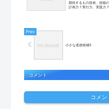
期待するもの技術、技能
計画力？実行力、実践力
えてい...
小さな道徳候補5
コメント
コメン