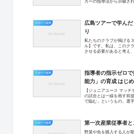
カーの指導法から示唆さ
（非認...
広島ツアーで学んだ
スポーツ指導
り
私たちのクラブが掲げる
ル】です。私は、このク
させる必要があると考え
ます。⭐...
指導者の指示ゼロで
スポーツ指導
能力」の育成 はじ
【ジュニアユース マッチ
の試合とは一線を画す前
で臨む」というもの。選
当...
第一次産業従事者と
スポーツ指導
野菜や魚を購入する人が