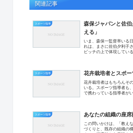
関連記事
森保ジャパンと佐伯
スポーツ指導
える」
いま、森保一監督率いる
れは、まさに佐伯夕利子
ピッチの上で体現してい
全てを...
花卉栽培者とスポー
スポーツ指導
花卉栽培者はもちろんそ
いる。スポーツ指導者も
で携わっている指導者が
いかの...
あなたの組織の座席
スポーツ指導
この問いかけは、「教え
づくりと、既存の組織の