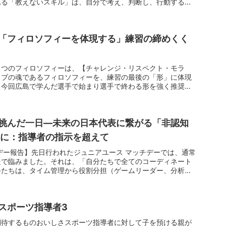
れる「教えないスキル」は、自分で考え、判断し、行動する力
「フィロソフィーを体現する」練習の締めくく
３つのフィロソフィーは、【チャレンジ・リスペクト・モラ
ラブの魂であるフィロソフィーを、練習の最後の「形」に体現
、今回広島で学んだ選手で始まり選手で終わる形を強く推奨し
挑んだ一日—未来の日本代表に繋がる「非認知
めに：指導者の指示を超えて
デー報告】先日行われたジュニアユース マッチデーでは、通常
提で臨みました。それは、「自分たちで全てのコーディネート
手たちは、タイム管理から役割分担（ゲームリーダー、分析担
スポーツ指導者3
期待するものおいしさスポーツ指導者に対して子を預ける親が