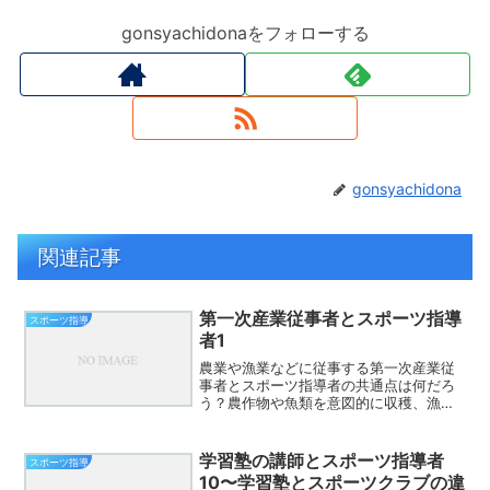
gonsyachidonaをフォローする
gonsyachidona
関連記事
第一次産業従事者とスポーツ指導
スポーツ指導
者1
農業や漁業などに従事する第一次産業従
事者とスポーツ指導者の共通点は何だろ
う？農作物や魚類を意図的に収穫、漁獲
するのは大変難しい。天候や海の状態な
どの自然環境に左右される。スポーツ指
導において、意図的に携わったとして
学習塾の講師とスポーツ指導者
スポーツ指導
も、思うようには人間は育た...
10〜学習塾とスポーツクラブの違