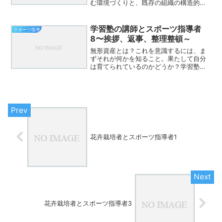
む環境づくりと、既存の組織の構造的な
問題点を鋭く対比して考えさせられるで
しょう。サッカーの指導法から示唆され
る「教えないスキル」は、自分で考え、
学習塾の講師とスポーツ指導者
スポーツ指導
判断し、行動する力（非認...
8〜挨拶、返事、整理整頓～
無形資産とは？これを意識するには、ま
ずそれが何かを知ること。果たして自分
は育てられているのかどうか？学習塾に
おいても、それを意識しているところも
あるだろう。つまるところ、どこにおい
ても、その力を育成する視点がこの日本
では大切なのではないか？...
花卉栽培者とスポーツ指導者1
花卉栽培者とスポーツ指導者3