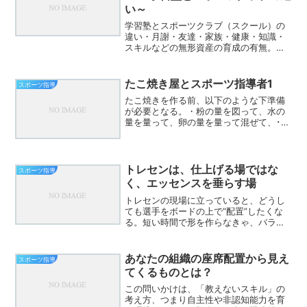
い～
学習塾とスポーツクラブ（スクール）の
違い・月謝・友達・家族・健康・知識・
スキルなどの無形資産の育成の有無。・
学習塾は主に「技術」。スポーツクラブ
は「技能」。 ※「技術」は言葉や記号と
して他者から学べるのに対し、「技能」
たこ焼き屋とスポーツ指導者1
スポーツ指導
は主に個人の経験を通じ...
たこ焼きを作る前、以下のような下準備
が必要となる。・粉の量を図って、水の
量を量って、卵の量を量って混ぜて、･･･
生地作り・具（タコ、ネギ、天かすな
ど）の準備・焼き器の手入れ（油引き、
温め）スポーツ指導における下準備とは
何か？
トレセンは、仕上げる場ではな
スポーツ指導
く、エッセンスを垂らす場
トレセンの現場に立っていると、どうし
ても選手をボードの上で“配置”したくな
る。短い時間で形を作らなきゃ、バラバ
ラな選手をまとめなきゃ、そう思うのは
当然のことだ。でも最近、思うようにな
った。トレセンは、仕上げる場じゃな
あなたの組織の座席配置から見え
スポーツ指導
い。寄せ集めのチームだか...
てくるものとは？
この問いかけは、「教えないスキル」の
考え方、つまり自主性や非認知能力を育