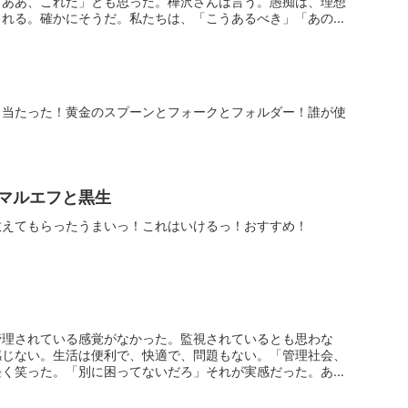
「ああ、これだ」とも思った。樺沢さんは言う。愚痴は、理想
まれる。確かにそうだ。私たちは、「こうあるべき」「あの人
、当たった！黄金のスプーンとフォークとフォルダー！誰が使
マルエフと黒生
教えてもらったうまいっ！これはいけるっ！おすすめ！
管理されている感覚がなかった。監視されているとも思わな
感じない。生活は便利で、快適で、問題もない。「管理社会、
軽く笑った。「別に困ってないだろ」それが実感だった。ある