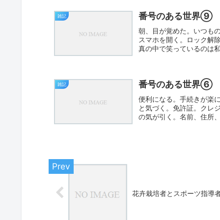
番号のある世界⑨
雑記
朝、目が覚めた。いつも
スマホを開く。ロック解
真の中で笑っているのは
う。鏡を...
番号のある世界⑥
雑記
便利になる。手続きが楽
と気づく。免許証。クレ
の気が引く。名前、住所
る。さ...
花卉栽培者とスポーツ指導者