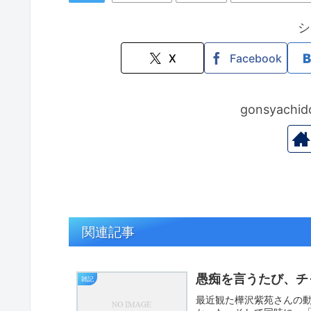
シ
X
Facebook
gonsyac
関連記事
愚痴を言うたび、チ
雑記
最近観た樺沢紫苑さんの