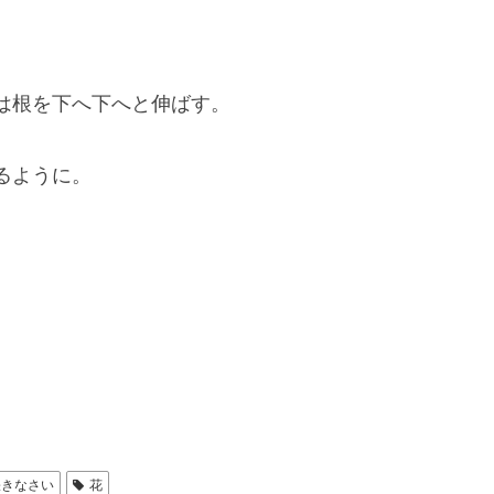
は根を下へ下へと伸ばす。
るように。
咲きなさい
花