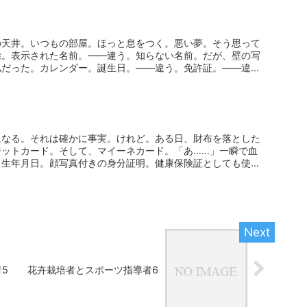
の天井。いつもの部屋。ほっと息をつく。悪い夢。そう思って
除。表示された名前。――違う。知らない名前。だが、壁の写
私だった。カレンダー。誕生日。――違う。免許証。――違
になる。それは確かに事実。けれど。ある日、財布を落とした
ジットカード。そして、マイーネカード。「あ……」一瞬で血
、生年月日。顔写真付きの身分証明。健康保険証としても使え
5
花卉栽培者とスポーツ指導者6