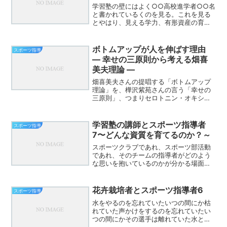
学習塾の壁にはよく○○高校進学者○○名
と書かれているくのを見る。これを見る
とやはり、見える学力、有形資産の育成
が目的となるのだと感じる。保護者は、
有形資産がつくことを願うわけだ。いく
らプロ野球、プロサッカー選手、オリン
ボトムアップが人を伸ばす理由
スポーツ指導
ピック選手になったから...
― 幸せの三原則から考える畑喜
美夫理論 ―
畑喜美夫さんの提唱する「ボトムアップ
理論」を、樺沢紫苑さんの言う「幸せの
三原則」、つまりセロトニン・オキシト
シン・ドーパミンという三つの幸せ物質
の視点から捉え直してみると、なぜボト
ムアップの手立てがこれほどまでに有効
学習塾の講師とスポーツ指導者
スポーツ指導
なのかがとても腑に落ちて...
7〜どんな資質を育てるのか？～
スポーツクラブであれ、スポーツ部活動
であれ、そのチームの指導者がどのよう
な思いを抱いているのかが分かる場面と
は？練習の開始時練習内容を指導者が提
示することから始めているか選手が必要
性を感じて選手たちで始めているかこの
花卉栽培者とスポーツ指導者6
スポーツ指導
スタート段階で指導者の哲...
水をやるのを忘れていたいつの間にか枯
れていた声かけをするのを忘れていたい
つの間にかその選手は離れていた水と声
が同じように感じる今日この頃（忘れて