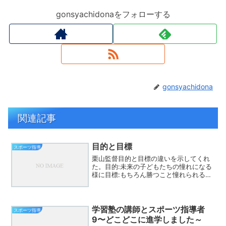
gonsyachidonaをフォローする
gonsyachidona
関連記事
目的と目標
スポーツ指導
栗山監督目的と目標の違いを示してくれ
た。目的:未来の子どもたちの憧れになる
様に目標:もちろん勝つこと憧れられる人
になろう、応援される人になろう、かっ
こいい人になろう、素敵な人になろう、
夢を与えられる人になろう具体的な姿は
何？はつらつとしてい...
学習塾の講師とスポーツ指導者
スポーツ指導
9〜どこどこに進学しました～