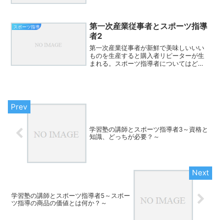
いたのではなく）あえて、根を強くする
ために水を与えなかった水を与えると、
吸収したあえて、声を掛け...
第一次産業従事者とスポーツ指導
スポーツ指導
者2
第一次産業従事者が新鮮で美味しいいい
ものを生産すると購入者リピーターが生
まれる。スポーツ指導者についてはどう
だろう？リピーターはどうしたら生まれ
るのだろうか？スポーツ指導において、
購入者は何を期待しているのだろう？
学習塾の講師とスポーツ指導者3～資格と
知識、どっちが必要？～
学習塾の講師とスポーツ指導者5～スポー
ツ指導の商品の価値とは何か？～